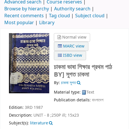
Advanced search
Course reserves
Browse by hierarchy
Authority search
Recent comments
Tag cloud
Subject cloud
Most popular
Library
Normal view
MARC view
ISBD view
চাকমা ভাষা শিক্ষার প্রথম পাঠ
BY] সুগত চাকমা
By:
চাকমা সুগত
Material type:
Text
Publication details:
বাংলাদেশ
Edition:
3RD 1987
Description:
UNIT - 8 ;250P ill; 15x23
Subject(s):
literature