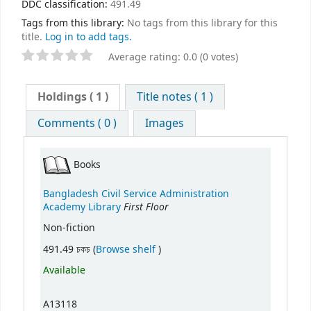
DDC classification:
491.49
Tags from this library:
No tags from this library for this
title.
Log in to add tags.
Average rating: 0.0 (0 votes)
Holdings
( 1 )
Title notes ( 1 )
Comments ( 0 )
Images
Books
Bangladesh Civil Service Administration
First Floor
Academy Library
Non-fiction
(Opens below)
491.49 চকচ (
Browse shelf
)
Available
A13118