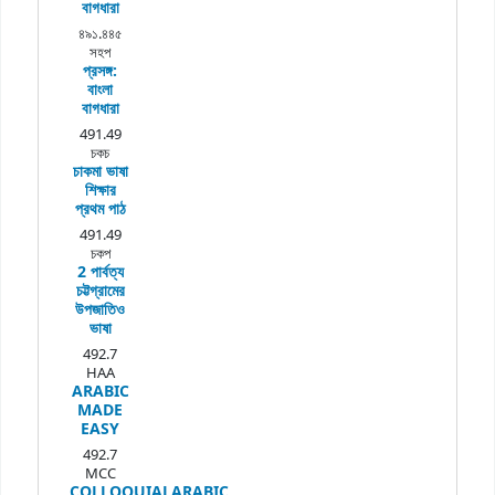
বাগধারা
৪৯১.৪৪৫
সহপ
প্রসঙ্গ:
বাংলা
বাগধারা
491.49
চকচ
চাকমা ভাষা
শিক্ষার
প্রথম পাঠ
491.49
চকপ
2 পার্বত্য
চট্টগ্রামের
উপজাতিও
ভাষা
492.7
HAA
ARABIC
MADE
EASY
492.7
MCC
COLLOQUIALARABIC