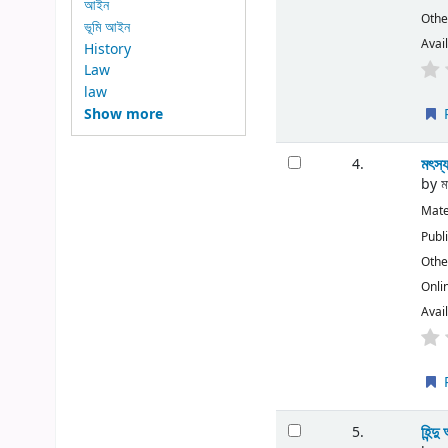
আইন
Other
ভূমি আইন
Avail
History
Law
law
Show more
P
মৎস
4.
by
ম
Mate
Publ
Other
Onli
Avail
P
হিন্
5.