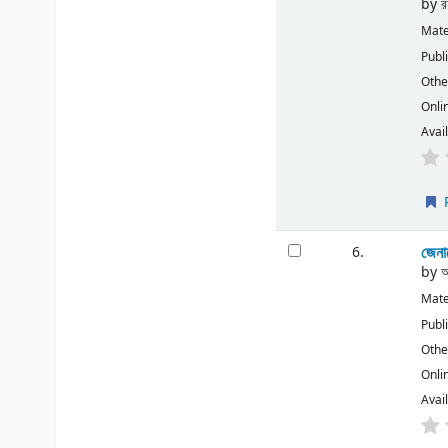
by
র
Mate
Publ
Other
Onli
Avail
P
জেনা
6.
by
আ
Mate
Publ
Other
Onli
Avail