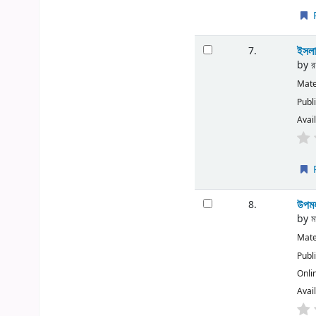
P
ইসলা
7.
by
র
Mate
Publ
Avail
P
উপমহ
8.
by
ম
Mate
Publ
Onli
Avail