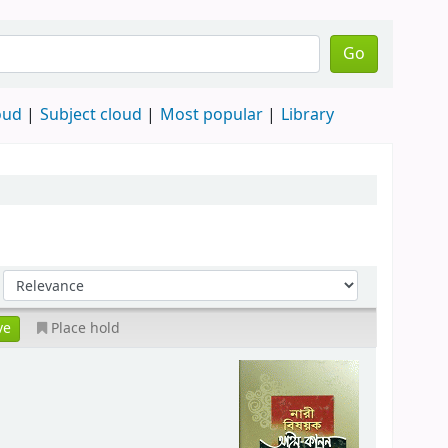
Go
oud
Subject cloud
Most popular
Library
Place hold