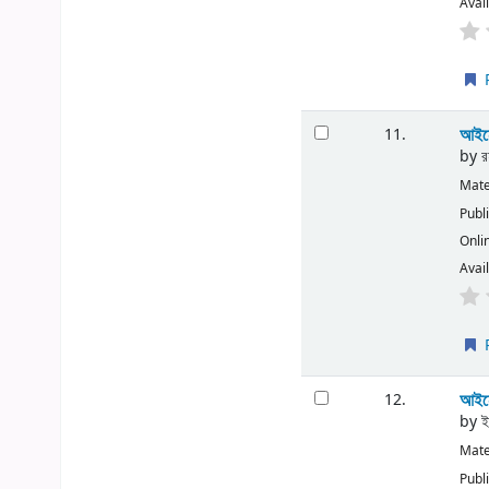
Avail
P
আইনে
11.
by
র
Mate
Publ
Onli
Avail
P
আইন
12.
by
ই
Mate
Publ