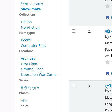
ইসলাম, মোঃ জহুরুল
Show more
Collections
P
Fiction
Non-fiction
নারী
2.
Item types
by
ব
Books
Mate
Computer Files
Publ
Locations
Avail
Archives
First Floor
Ground Floor
P
Liberation War Corner
Series
সুপ্র
3.
জীবনী গ্রন্থমালা
by
ছ
Places
Mate
আইন
Lan
Topics
Publ