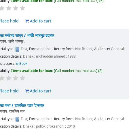
ability:
Items available for loan:
Call number:
৩৪০ আরআ ২০০৩
(6).
lace hold
Add to cart
র দর্শনের ভাষ্য /
গাজী শামসুর রহমান
হমান, গাজী শামসুর.
rial type:
Text
; Format:
print
; Literary form:
Not fiction
; Audience:
General;
ication details:
Dahak :
mohiuddin ahmed ;
1988
ne access:
e-Book
ability:
Items available for loan:
Call number:
৩৪০ শমআ ১৯৮৮
(2).
lace hold
Add to cart
ের কথা /
তানজিম আল ইসলাম
সলাম, তানজিম আল.
rial type:
Text
; Format:
print
; Literary form:
Not fiction
; Audience:
General;
ication details:
Dhaka :
pollok prokashoni ;
2010