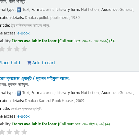
হমান, গাজী শামছুর.
rial type:
Text
; Format:
print
; Literary form:
Not fiction
; Audience:
General;
ication details:
Dhaka :
pollob publishers ;
1989
 title:
হিন্দু অভিভাবকত্ব আইনের ভাষ্য.
ne access:
e-Book
ability:
Items available for loan:
Call number:
৩৪০.৫৮ শমহ ১৯৮৯
(5).
lace hold
Add to cart
রেল ক্লজেজ এ্যাক্‌ট /
মুহম্মদ সাইফুল আলম.
লম, মুহম্মদ সাইফুল.
rial type:
Text
; Format:
print
; Literary form:
Not fiction
; Audience:
General;
ication details:
Dhaka :
Kamrul Book House ,
2009
 title:
জেনারেল ক্লজেজ এ্যাক্‌ট.
ne access:
e-Book
ability:
Items available for loan:
Call number:
৩৪০ সইজ ২০০৯
(4).