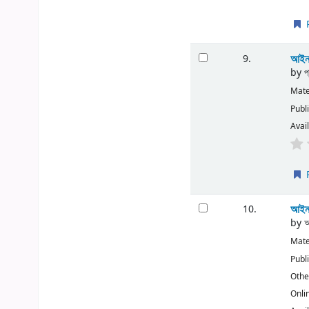
P
আইন শ
9.
by
প
Mate
Publ
Avail
P
আইন 
10.
by
আ
Mate
Publ
Other
Onli