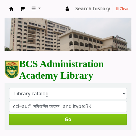
Search history
Clear
BCS Administration Academy Library
BCS Administration
Academy Library
Go