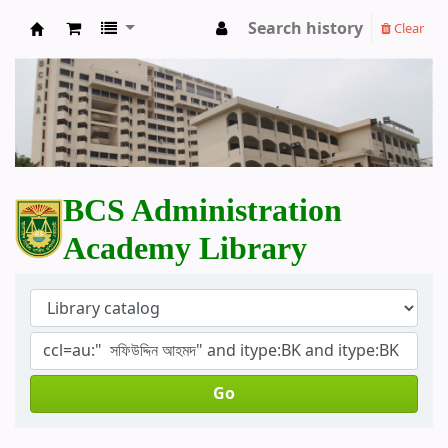
Search history
Clear
BCS Administration Academy Library
BCS Administration
Academy Library
Go