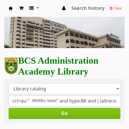
Search history
Clear
BCS Administration Academy Library
BCS Administration
Academy Library
Go