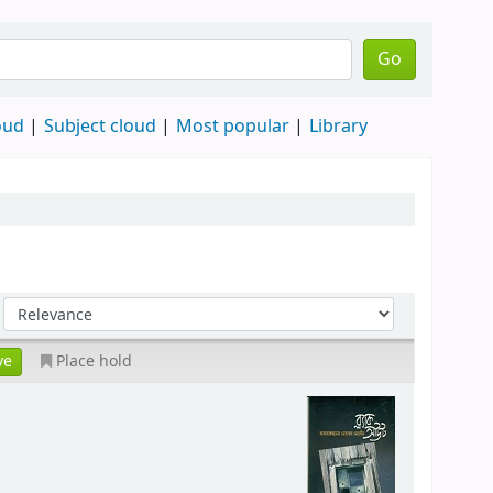
Go
oud
Subject cloud
Most popular
Library
Place hold