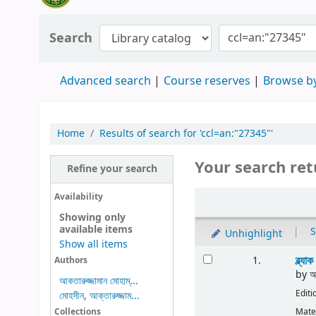
Search
Advanced search
Course reserves
Browse by
Home
Results of search for 'ccl=an:"27345"'
Your search ret
Refine your search
Availability
Showing only
available items
|
S
Unhighlight
Show all items
ব্ল্য
1.
Authors
by
আ
আকতারুজ্জামান মোহাম্...
Editi
মোহসীন, আক্তারুজ্জাম...
Mater
Collections