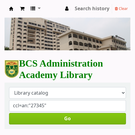
Search history
Clear
BCS Administration Academy Library
BCS Administration
Academy Library
Go