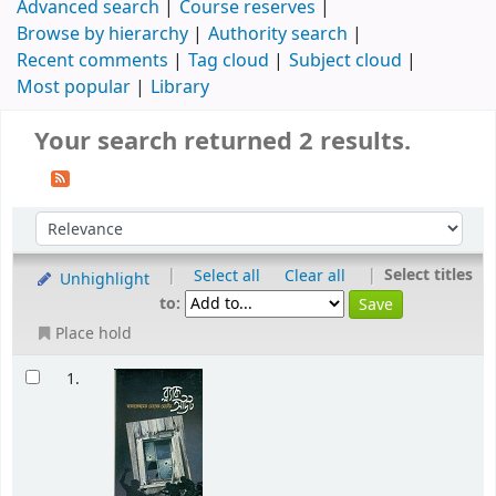
Advanced search
Course reserves
Browse by hierarchy
Authority search
Recent comments
Tag cloud
Subject cloud
Most popular
Library
Your search returned 2 results.
|
|
Select titles
Select all
Clear all
Unhighlight
to:
Place hold
1.