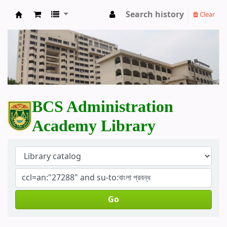
Search history
Clear
BCS Administration Academy Library
BCS Administration
Academy Library
Go