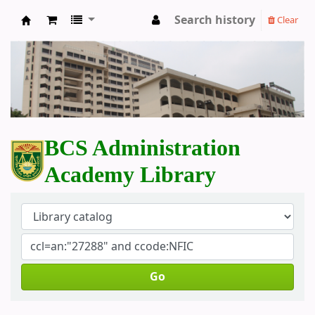
Search history
Clear
BCS Administration Academy Library
BCS Administration
Academy Library
Go