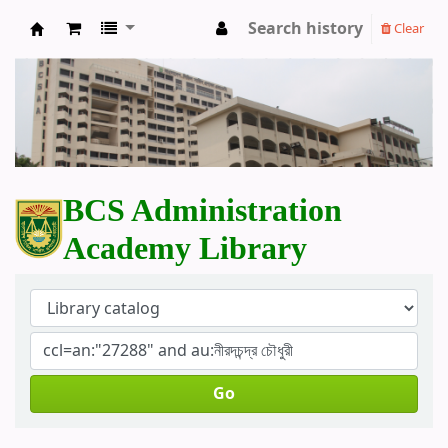
Search history
Clear
BCS Administration Academy Library
BCS Administration
Academy Library
Go