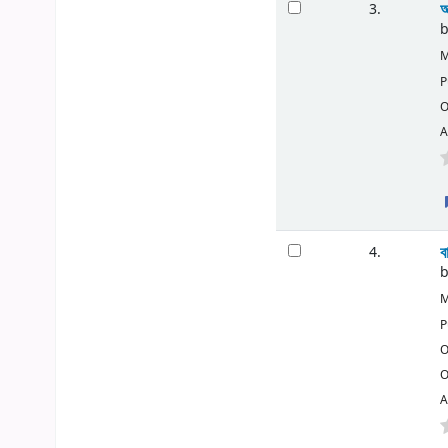
আ
3.
M
P
O
A
ব
4.
M
P
O
O
A