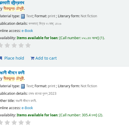
ত্মঘাতী রবীন্দ্রনাথ
by
নীরদচন্দ্র
চৌধুরী
.
aterial type:
Text
; Format:
print
; Literary form:
Not fiction
ublication details:
কলকাতা;
মিত্র ও ঘোষ;
১৪২৬
nline access:
e-Book
vailability:
Items available for loan:
Call number:
৮৯১.৪৪ নরআ
(1).
Place hold
Add to cart
াঙালী জীবনে রমনী
by
নীরদচন্দ্র
চৌধুরী
.
aterial type:
Text
; Format:
print
; Literary form:
Not fiction
ublication details:
ঢাকাঃ
রাবেয়া বুকস্
2023
ther title:
বাঙালী জীবনে রমনী.
nline access:
e-Book
vailability:
Items available for loan:
Call number:
305.4 চধব
(2).