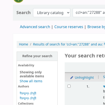
Search
Advanced search
Course reserves
Browse by
Home
Results of search for 'ccl=an:"27288" and au: নীরদচন
Your search ret
Refine your search
Availability
Showing only
available items
|
S
Unhighlight
Show all items
আ
1.
Authors
নীরদচন্দ্র চৌধুরী
E
নীরদচন্দ্র চৌধুরী
M
Collections