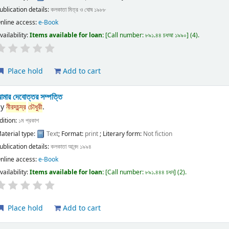
ublication details:
কলকাতা
মিত্র ও ঘোষ
১৯৮৮
nline access:
e-Book
vailability:
Items available for loan:
Call number:
৮৯১.৪৪ চধআ ১৯৯০
(4).
Place hold
Add to cart
মার দেবোত্তর সম্পত্তি
by
নীরদচন্দ্র
চৌধুরী
.
dition:
১ম প্রকাশ
aterial type:
Text
; Format:
print
; Literary form:
Not fiction
ublication details:
কলকাতা
আনন্দ
১৯৯৪
nline access:
e-Book
vailability:
Items available for loan:
Call number:
৮৯১.৪৪৪ চধন
(2).
Place hold
Add to cart