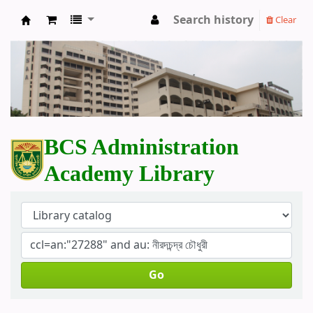
Search history
Clear
BCS Administration Academy Library
BCS Administration
Academy Library
Go