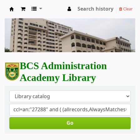
Search history
Clear
BCS Administration Academy Library
BCS Administration
Academy Library
Go