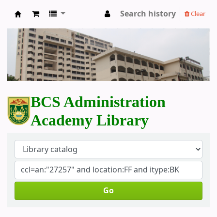
Search history
Clear
BCS Administration Academy Library
BCS Administration
Academy Library
Go