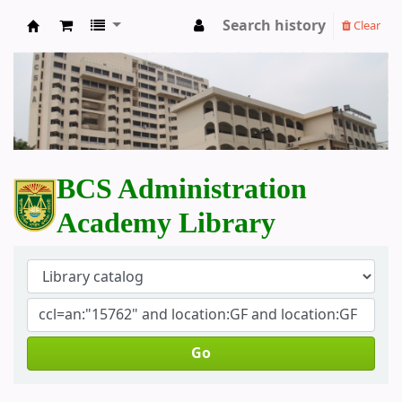
Search history
Clear
BCS Administration Academy Library
BCS Administration
Academy Library
Go