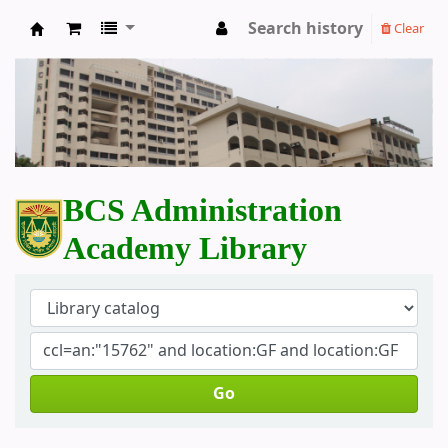
Search history
Clear
BCS Administration Academy Library
BCS Administration
Academy Library
Go