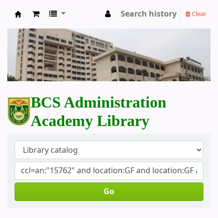
Search history
Clear
BCS Administration Academy Library
BCS Administration
Academy Library
Go