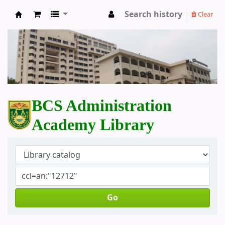
Search history
Clear
BCS Administration Academy Library
BCS Administration
Academy Library
Go