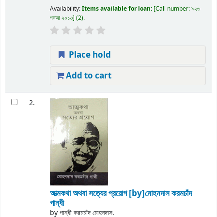
Availability:
Items available for loan:
Call number:
৯২৩
গনআ ২০১৩
(2).
Place hold
Add to cart
2.
আত্মকথা অথবা সত্যের প্রয়োগ
[by]মোহনদাস করমচাঁদ
গান্ধী
by
গান্ধী করমচাঁদ মোহনদাস.