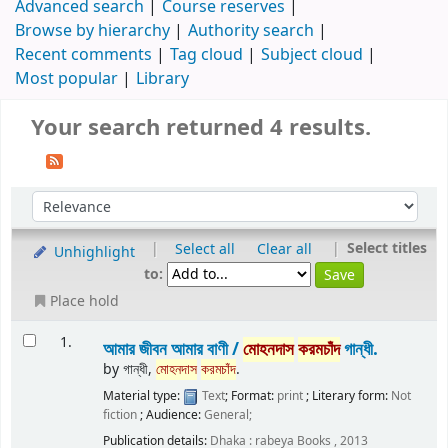
Advanced search
Course reserves
Browse by hierarchy
Authority search
Recent comments
Tag cloud
Subject cloud
Most popular
Library
Your search returned 4 results.
|
|
Select titles
Select all
Clear all
Unhighlight
to:
Place hold
1.
আমার জীবন আমার বাণী /
মোহনদাস
করমচাঁদ
গান্ধী.
by
গান্ধী,
মোহনদাস
করমচাঁদ
.
Material type:
Text
; Format:
print
; Literary form:
Not
fiction
; Audience:
General;
Publication details:
Dhaka :
rabeya Books ,
2013