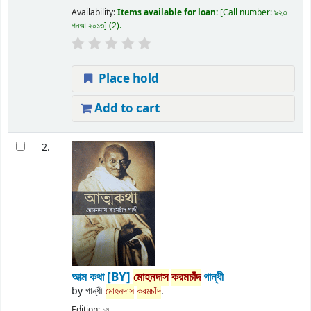
Availability:
Items available for loan:
Call number:
৯২৩
গনআ ২০১৩
(2).
Place hold
Add to cart
2.
আত্ম কথা
[BY]
মোহনদাস
করমচাঁদ
গান্ধী
by
গান্ধী
মোহনদাস
করমচাঁদ
.
Edition:
১ম