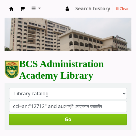
Search history
Clear
BCS Administration Academy Library
BCS Administration
Academy Library
Go