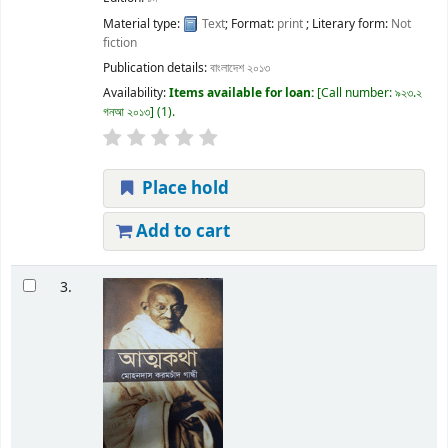
Material type:
Text
; Format:
print
; Literary form:
Not
fiction
Publication details:
বাংলাদেশ
২০১৩
Availability:
Items available for loan:
Call number:
৯২৩.২
গনআ ২০১৩
(1).
Place hold
Add to cart
3.