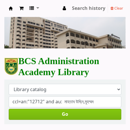
Search history
Clear
BCS Administration Academy Library
BCS Administration
Academy Library
Go