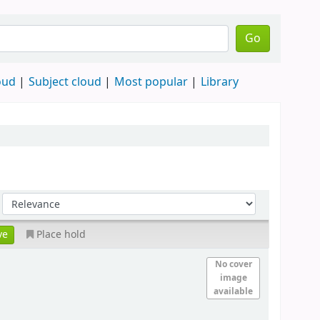
Go
oud
Subject cloud
Most popular
Library
Place hold
No cover
image
available