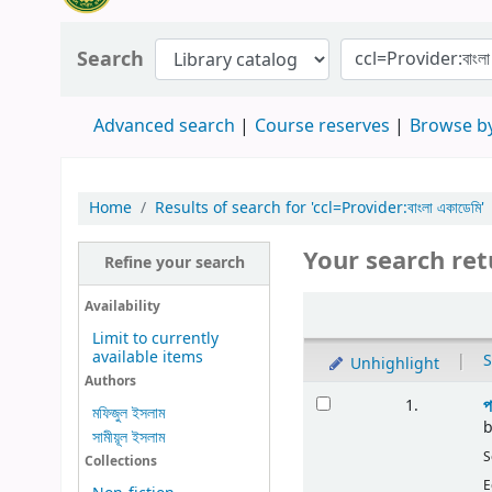
Search
Advanced search
Course reserves
Browse by
Home
Results of search for 'ccl=Provider:বাংলা একাডেমি'
Your search ret
Refine your search
Availability
Limit to currently
available items
|
S
Unhighlight
Authors
প
1.
মফিজুল ইসলাম
সামীয়ূল ইসলাম
S
Collections
E