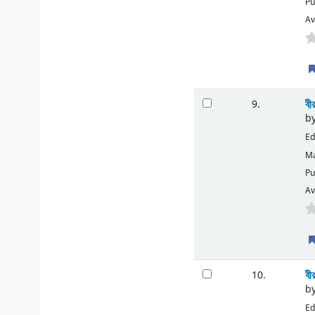
Pu
Av
বী
9.
b
Ed
Ma
Pu
Av
বী
10.
b
Ed