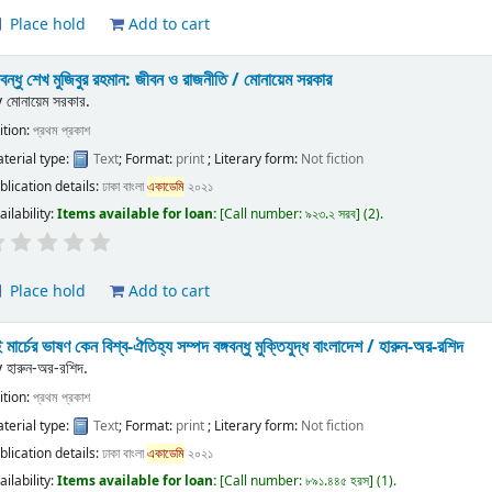
Place hold
Add to cart
্গবন্ধু শেখ মুজিবুর রহমান: জীবন ও রাজনীতি /
মোনায়েম সরকার
y
মোনায়েম সরকার.
ition:
প্রথম প্রকাশ
terial type:
Text
; Format:
print
; Literary form:
Not fiction
blication details:
ঢাকা
বাংলা
একাডেমি
২০২১
ailability:
Items available for loan:
Call number:
৯২৩.২ সরব
(2).
Place hold
Add to cart
 মার্চের ভাষণ কেন বিশ্ব-ঐতিহ্য সম্পদ বঙ্গবন্ধু মুক্তিযুদ্ধ বাংলাদেশ /
হারুন-অর-রশিদ
y
হারুন-অর-রশিদ.
ition:
প্রথম প্রকাশ
terial type:
Text
; Format:
print
; Literary form:
Not fiction
blication details:
ঢাকা
বাংলা
একাডেমি
২০২১
ailability:
Items available for loan:
Call number:
৮৯১.৪৪৫ হরস
(1).