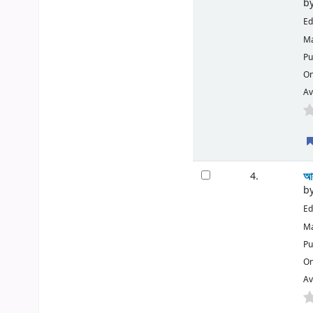
b
Ed
Ma
Pu
On
Av
আব
4.
b
Ed
Ma
Pu
On
Av