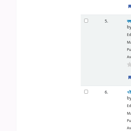
বঙ
5.
b
Ed
Ma
Pu
Av
৭ই
6.
b
Ed
Ma
Pu
Av