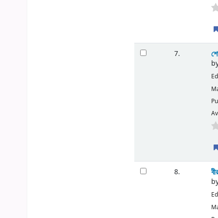
শে
7.
b
Ed
Ma
Pu
Av
বী
8.
b
Ed
Ma