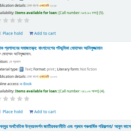
blication details:
ঢাকা
বাংলা
একাডেমি
২০১৮
ailability:
Items available for loan:
Call number:
৯৫৪.৯২ বগম
(5).
Place hold
Add to cart
ক প্রশাসনের সমাজতত্ত্ব: বাংলাদেশের পটভূমিকা
মোহাম্মদ আনিসুজ্জামান
y
মোহাম্মদ আনিসুজ্জামান.
ition:
১ম প্রকাশ
terial type:
Text
; Format:
print
; Literary form:
Not fiction
blication details:
ঢাকা
বাংলা
একাডেমি
২০০৩
line access:
e-Book
ailability:
Items available for loan:
Call number:
৩৫১.০৯ আনল
(4).
Place hold
Add to cart
্গবন্ধুর অর্থনৈতিক উন্নয়নদর্শন জাতীয়করণনীতি এবং প্রথম পঞ্চবার্ষিক পরিকল্পনা/
আবুল কাস