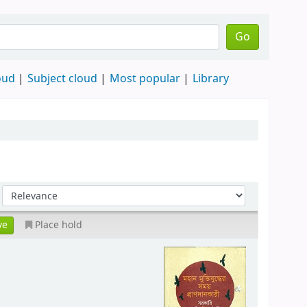
Go
oud
Subject cloud
Most popular
Library
Place hold