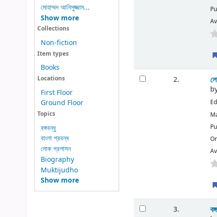
মোহাম্মদ আনিসুজ্জাম...
Pu
Show more
Av
Collections
Non-fiction
Item types
Books
লো
2.
Locations
b
First Floor
Ground Floor
Ed
Topics
Ma
Pu
বঙ্গবন্ধু
বাংলা প্রবন্ধ
On
লোক প্রশাসন
Av
Biography
Muktijudho
Show more
বঙ
3.