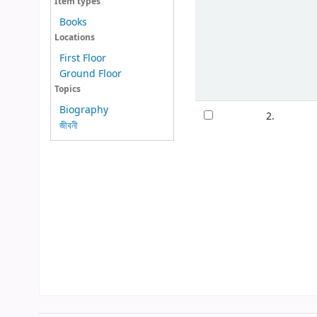
Item types
Books
Locations
First Floor
Ground Floor
Topics
Biography
2.
জীবনী