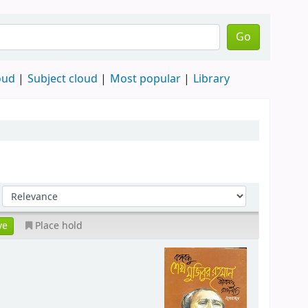
Go
oud
Subject cloud
Most popular
Library
Place hold