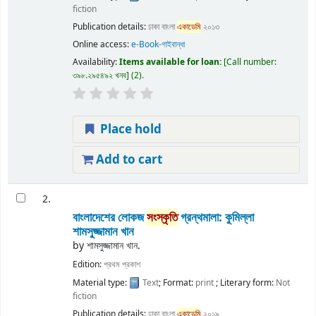
fiction
Publication details:
ঢাকা
বাংলা
একাডেমি
২০১৩
Online access:
e-Book-গাইবান্ধা
Availability:
Items available for loan:
Call number:
৩৯৮.২৯৫৪৯২ খনব
(2).
Place hold
Add to cart
2.
বাংলাদেশের লোকজ
সংস্কৃতি
গ্রন্থমালা: কুমিল্লা
শামসুজ্জামান খান
by
শামসুজ্জামান খান.
Edition:
প্রথম প্রকাশ
Material type:
Text
; Format:
print
; Literary form:
Not
fiction
Publication details:
ঢাকা
বাংলা
একাডেমি
২০১৯