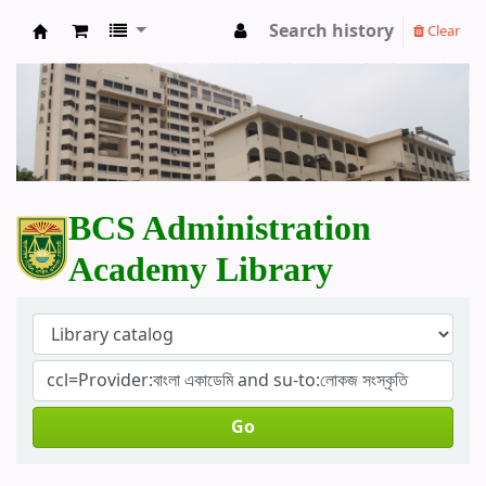
Search history
Clear
BCS Administration Academy Library
BCS Administration
Academy Library
Go