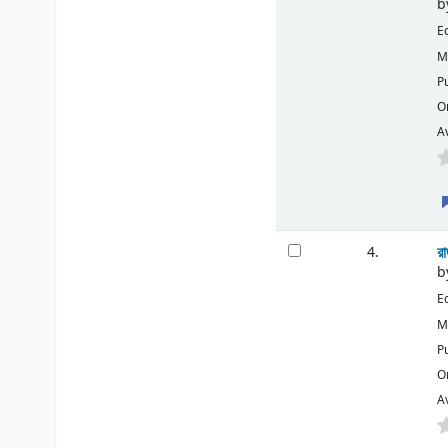
b
E
M
P
O
Av
র
4.
b
E
M
P
O
Av