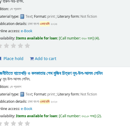
y
হারুন-অর-রশিদ.
dition:
১ম প্রকাশ
aterial type:
Text
; Format:
print
; Literary form:
Not fiction
ublication details:
ঢাকা
বাংলা
একাডেমি
২০১৬
nline access:
e-Book
ailability:
Items available for loan:
Call number:
৩২০ হরম
(4).
Place hold
Add to cart
াজনীতিতে হাতেখড়ি ও কলকাতায় শেখ মুজিব চিত্রণ
নূহ-উল-আলম লেনিন
y
নূহ-উল-আলম লেনিন.
dition:
১ম প্রকাশ
aterial type:
Text
; Format:
print
; Literary form:
Not fiction
ublication details:
ঢাকা
বাংলা
একাডেমি
২০২০
nline access:
e-Book
ailability:
Items available for loan:
Call number:
৩২১.৮ লনর
(2).