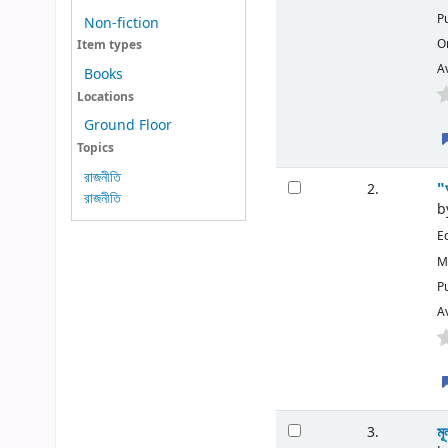
P
Non-fiction
O
Item types
Av
Books
Locations
Ground Floor
Topics
রাজনীতি
"
2.
রাজনীতি
b
E
M
P
Av
ম
3.