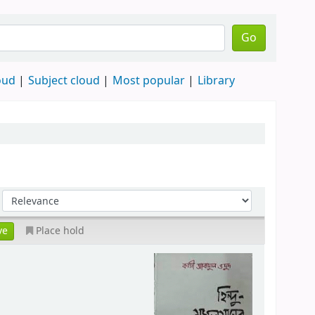
Go
oud
Subject cloud
Most popular
Library
Place hold