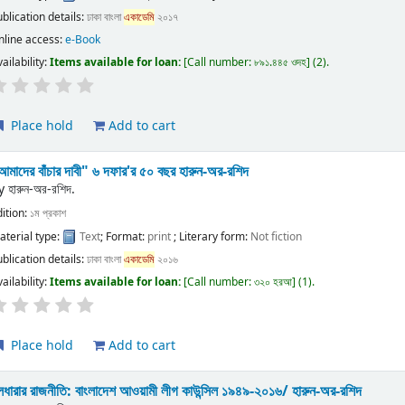
ublication details:
ঢাকা
বাংলা
একাডেমি
২০১৭
nline access:
e-Book
ailability:
Items available for loan:
Call number:
৮৯১.৪৪৫ ওদহ
(2).
Place hold
Add to cart
আমাদের বাঁচার দাবী" ৬ দফার'র ৫০ বছর
হারুন-অর-রশিদ
y
হারুন-অর-রশিদ.
dition:
১ম প্রকাশ
aterial type:
Text
; Format:
print
; Literary form:
Not fiction
ublication details:
ঢাকা
বাংলা
একাডেমি
২০১৬
ailability:
Items available for loan:
Call number:
৩২০ হরআ
(1).
Place hold
Add to cart
ূলধারার রাজনীতি: বাংলাদেশ আওয়ামী লীগ কাউন্সিল ১৯৪৯-২০১৬/
হারুন-অর-রশিদ