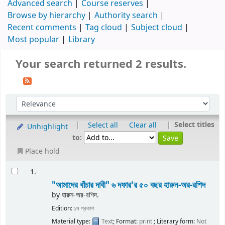
Advanced search
Course reserves
Browse by hierarchy
Authority search
Recent comments
Tag cloud
Subject cloud
Most popular
Library
Your search returned 2 results.
|
|
Select titles
Select all
Clear all
Unhighlight
to:
Place hold
1.
"আমাদের বাঁচার দাবী" ৬ দফার'র ৫০ বছর
হারুন-অর-রশিদ
by
হারুন-অর-রশিদ.
Edition:
১ম প্রকাশ
Material type:
Text
; Format:
print
; Literary form:
Not