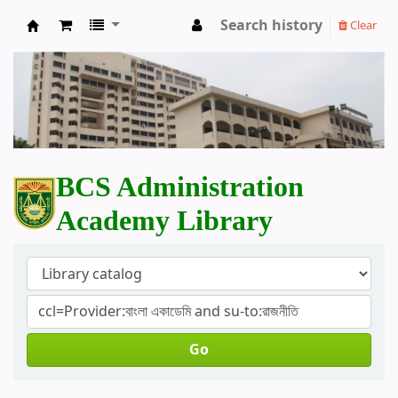
Search history
Clear
BCS Administration Academy Library
BCS Administration
Academy Library
Go