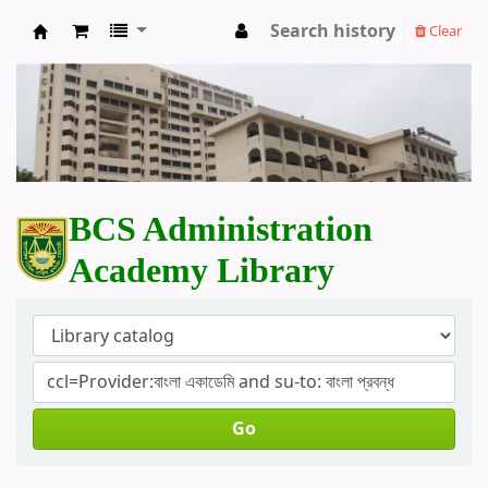
Search history
Clear
BCS Administration Academy Library
BCS Administration
Academy Library
Go