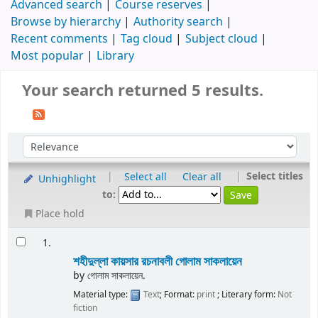
Advanced search
Course reserves
Browse by hierarchy
Authority search
Recent comments
Tag cloud
Subject cloud
Most popular
Library
Your search returned 5 results.
|
|
Select titles
Select all
Clear all
Unhighlight
to:
Place hold
1.
শহীদুল্লা কায়সার রচনাবলী
গোলাম সাকলায়েন
by
গোলাম সাকলায়েন.
Material type:
Text
; Format:
print
; Literary form:
Not
fiction