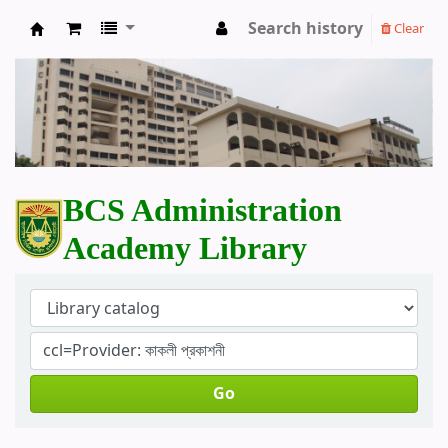
Search history
Clear
BCS Administration Academy Library
BCS Administration
Academy Library
Go