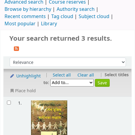
Advanced search
Course reserves
Browse by hierarchy
Authority search
Recent comments
Tag cloud
Subject cloud
Most popular
Library
Your search returned 3 results.
|
|
Select titles
Select all
Clear all
Unhighlight
to:
Place hold
1.