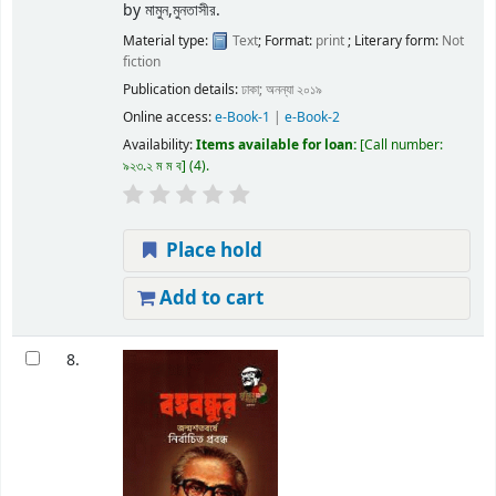
by
মামুন,মুনতাসীর.
Material type:
Text
; Format:
print
; Literary form:
Not
fiction
Publication details:
ঢাকা;
অনন্যা
২০১৯
Online access:
e-Book-1
|
e-Book-2
Availability:
Items available for loan:
Call number:
৯২৩.২ ম ম ব
(4).
Place hold
Add to cart
8.