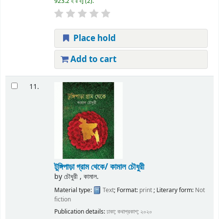
923.2 হ র ব
(2).
Place hold
Add to cart
11.
টুঙ্গিপাড়া গ্রাম থেকে/ কামাল চৌধুরী
by
চৌধুরী , কামাল.
Material type:
Text
; Format:
print
; Literary form:
Not
fiction
Publication details:
ঢাকা;
কথাপ্রকাশ;
২০২০