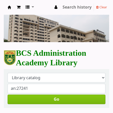
Search history
Clear
BCS Administration Academy Library
BCS Administration
Academy Library
Go