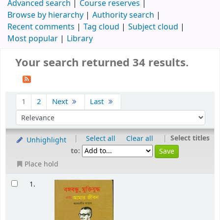
Advanced search
Course reserves
Browse by hierarchy
Authority search
Recent comments
Tag cloud
Subject cloud
Most popular
Library
Your search returned 34 results.
1
2
Next
Last
|
|
Select titles
Select all
Clear all
Unhighlight
to:
Place hold
1.