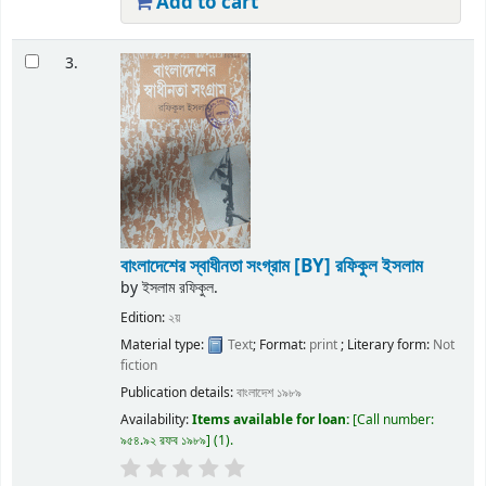
Add to cart
3.
বাংলাদেশের স্বাধীনতা সংগ্রাম
[BY] রফিকুল ইসলাম
by
ইসলাম রফিকুল.
Edition:
২য়
Material type:
Text
; Format:
print
; Literary form:
Not
fiction
Publication details:
বাংলাদেশ
১৯৮৯
Availability:
Items available for loan:
Call number:
৯৫৪.৯২ রফব ১৯৮৯
(1).