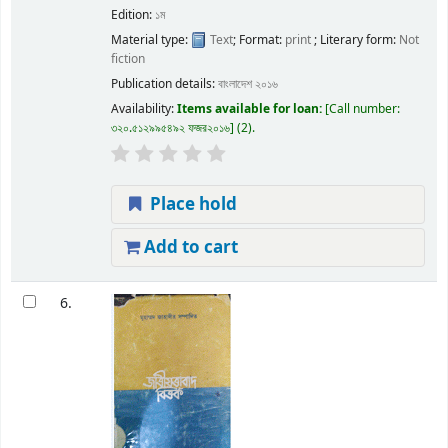
Edition:
১ম
Material type:
Text
; Format:
print
; Literary form:
Not
fiction
Publication details:
বাংলাদেশ
২০১৬
Availability:
Items available for loan:
Call number:
৩২০.৫১২৯৯৫৪৯২ ফজর২০১৬
(2).
Place hold
Add to cart
6.