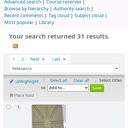
Advanced search
Course reserves
Browse by hierarchy
Authority search
Recent comments
Tag cloud
Subject cloud
Most popular
Library
Your search returned 31 results.
1
2
Next
Last
|
|
Select titles
Select all
Clear all
Unhighlight
to:
Place hold
1.