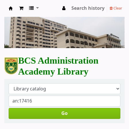
Search history
Clear
BCS Administration Academy Library
BCS Administration
Academy Library
Go