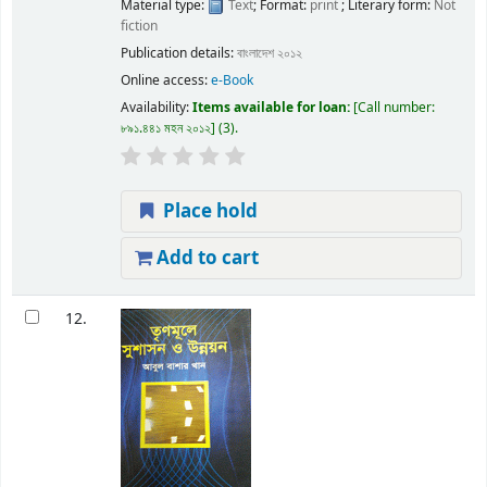
Material type:
Text
; Format:
print
; Literary form:
Not
fiction
Publication details:
বাংলাদেশ
২০১২
Online access:
e-Book
Availability:
Items available for loan:
Call number:
৮৯১.৪৪১ মহন ২০১২
(3).
Place hold
Add to cart
12.