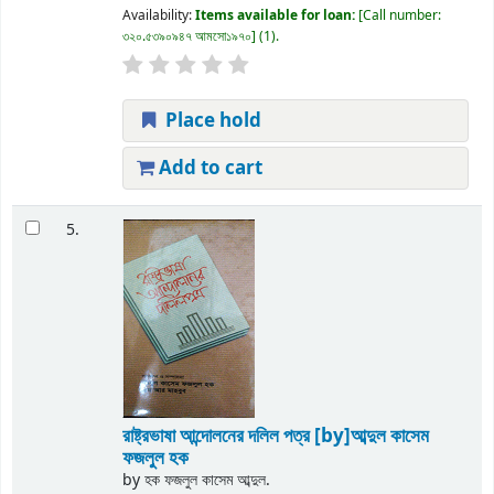
Availability:
Items available for loan:
Call number:
৩২০.৫৩৯০৯৪৭ আমসো১৯৭০
(1).
Place hold
Add to cart
5.
রাষ্ট্রভাষা আন্দোলনের দলিল পত্র
[by]আব্দুল কাসেম
ফজলুল হক
by
হক ফজলুল কাসেম আব্দুল.