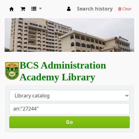
Search history
Clear
BCS Administration Academy Library
BCS Administration
Academy Library
Go