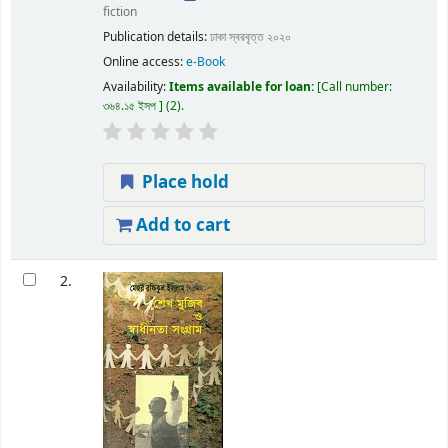
fiction
Publication details:
ঢাকা
স্বরবৃত্ত
২০২০
Online access:
e-Book
Availability:
Items available for loan:
Call number:
৩৬৪.১৫ ইসপ
(2).
Place hold
Add to cart
2.