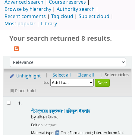
Advanced search
Course reserves
Browse by hierarchy
Authority search
Recent comments
Tag cloud
Subject cloud
Most popular
Library
Your search returned 8 results.
|
|
Select titles
Select all
Clear all
Unhighlight
to:
Place hold
1.
পঁচাত্তরের রক্তক্ষরণ
রফিকুল ইসলাম
by
রফিকুল ইসলাম.
Edition:
১ম প্রকাশ
Material type:
Text
; Format:
print
; Literary form:
Not