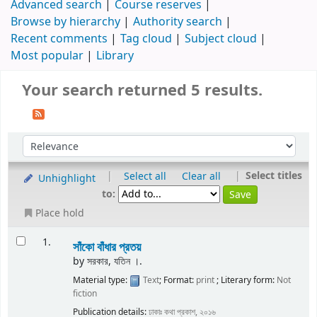
Advanced search
Course reserves
Browse by hierarchy
Authority search
Recent comments
Tag cloud
Subject cloud
Most popular
Library
Your search returned 5 results.
|
|
Select titles
Select all
Clear all
Unhighlight
to:
Place hold
1.
সাঁকো বাঁধার প্রতয়
by
সরকার, যতিন ।.
Material type:
Text
; Format:
print
; Literary form:
Not
fiction
Publication details:
ঢাকাঃ
কথা প্রকাশ,
২০১৬