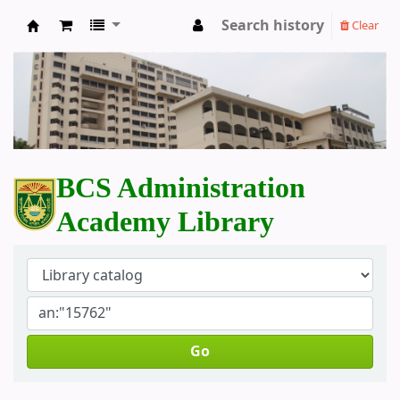
Search history
Clear
BCS Administration Academy Library
BCS Administration
Academy Library
Go