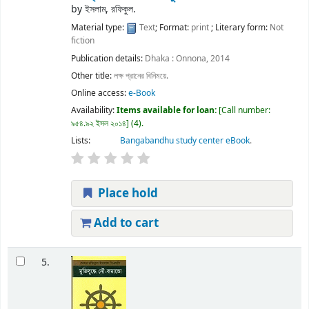
by
ইসলাম, রফিকুল.
Material type:
Text
; Format:
print
; Literary form:
Not
fiction
Publication details:
Dhaka :
Onnona,
2014
Other title:
লক্ষ প্রানের বিনিময়ে.
Online access:
e-Book
Availability:
Items available for loan:
Call number:
৯৫৪.৯২ ইসল ২০১৪
(4).
Lists:
Bangabandhu study center eBook
.
Place hold
Add to cart
5.