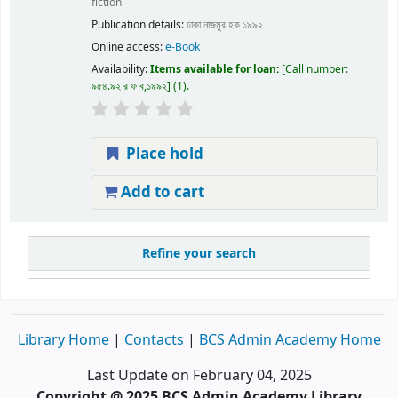
fiction
Publication details:
ঢাকা
নাজমুর হক
১৯৯২
Online access:
e-Book
Availability:
Items available for loan:
Call number:
৯৫৪.৯২ র ফ ব,১৯৯২
(1).
Place hold
Add to cart
Refine your search
Library Home
|
Contacts
|
BCS Admin Academy Home
Last Update on February 04, 2025
Copyright @ 2025 BCS Admin Academy Library