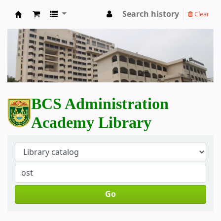
Search history
Clear
BCS Administration Academy Library
BCS Administration
Academy Library
Go