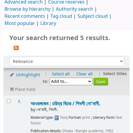
Advanced search
Course reserves
Browse by hierarchy
Authority search
Recent comments
Tag cloud
Subject cloud
Most popular
Library
Your search returned 5 results.
|
|
Select titles
Select all
Clear all
Unhighlight
to:
Place hold
1.
আওরঙ্গজেব : চরিত্র বিচার /
শিবলী নো'মানী.
by
নো'মানী, শিবলী.
Material type:
Text
; Format:
print
; Literary form:
Not
fiction
Publication details:
Dhaka :
Bangla academy,
1982