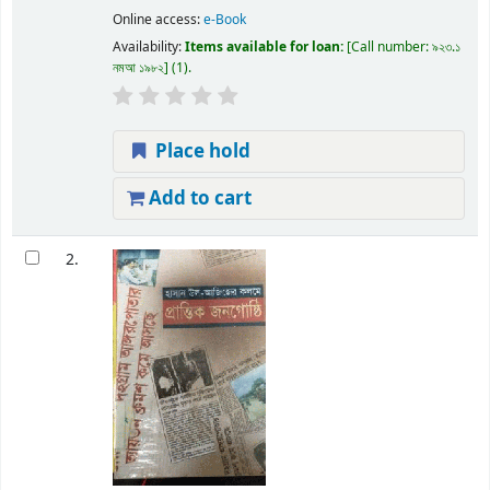
Online access:
e-Book
Availability:
Items available for loan:
Call number:
৯২৩.১
নমআ ১৯৮২
(1).
Place hold
Add to cart
2.