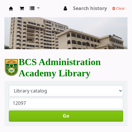
Search history
Clear
BCS Administration Academy Library
BCS Administration
Academy Library
Go