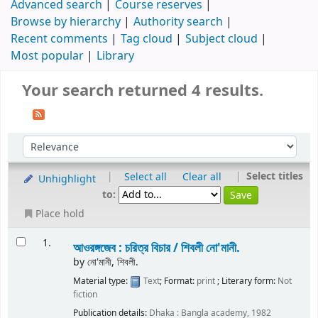
Advanced search
Course reserves
Browse by hierarchy
Authority search
Recent comments
Tag cloud
Subject cloud
Most popular
Library
Your search returned 4 results.
|
|
Select titles
Select all
Clear all
Unhighlight
to:
Place hold
1.
আওরঙ্গজেব : চরিত্র বিচার /
শিবলী নো'মানী.
by
নো'মানী, শিবলী.
Material type:
Text
; Format:
print
; Literary form:
Not
fiction
Publication details:
Dhaka :
Bangla academy,
1982