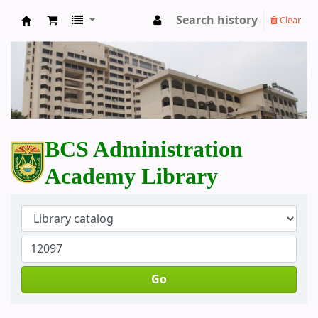
Search history
Clear
BCS Administration Academy Library
BCS Administration
Academy Library
Go