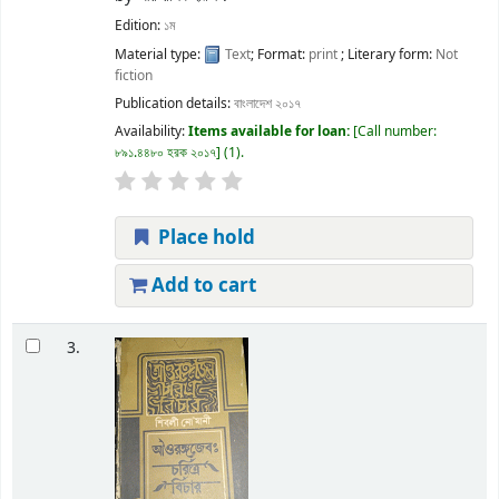
Edition:
১ম
Material type:
Text
; Format:
print
; Literary form:
Not
fiction
Publication details:
বাংলাদেশ
২০১৭
Availability:
Items available for loan:
Call number:
৮৯১.৪৪৮০ হরক ২০১৭
(1).
Place hold
Add to cart
3.