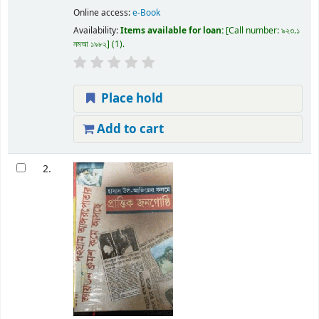
Online access:
e-Book
Availability:
Items available for loan:
Call number:
৯২৩.১
নমআ ১৯৮২
(1).
Place hold
Add to cart
2.