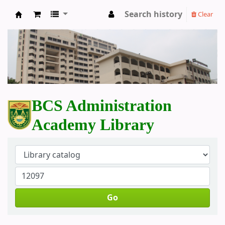
Search history
Clear
BCS Administration Academy Library
BCS Administration
Academy Library
Go