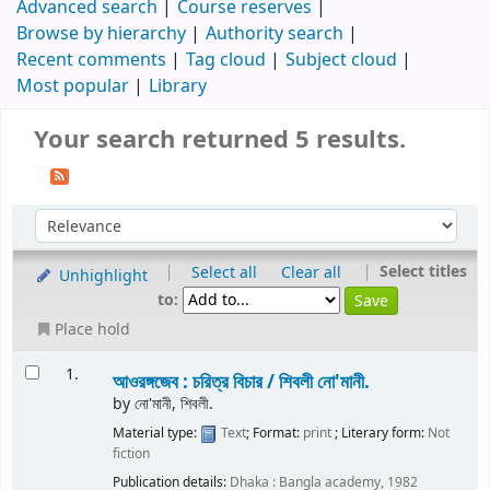
Advanced search
Course reserves
Browse by hierarchy
Authority search
Recent comments
Tag cloud
Subject cloud
Most popular
Library
Your search returned 5 results.
|
|
Select titles
Select all
Clear all
Unhighlight
to:
Place hold
1.
আওরঙ্গজেব : চরিত্র বিচার /
শিবলী নো'মানী.
by
নো'মানী, শিবলী.
Material type:
Text
; Format:
print
; Literary form:
Not
fiction
Publication details:
Dhaka :
Bangla academy,
1982