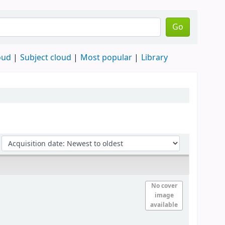
Go
oud
Subject cloud
Most popular
Library
No cover
image
available