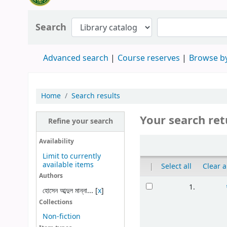
Search
Advanced search
Course reserves
Browse by
Home
Search results
Your search ret
Refine your search
Availability
Limit to currently
available items
|
Select all
Clear a
Authors
1.
হোসেন আব্দুল মান্না...
[
x
]
Collections
Non-fiction