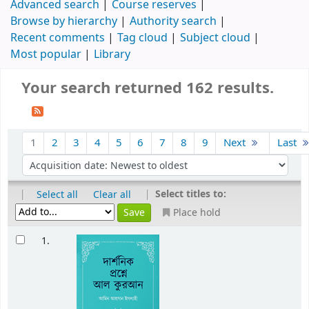
Advanced search
Course reserves
Browse by hierarchy
Authority search
Recent comments
Tag cloud
Subject cloud
Most popular
Library
Your search returned 162 results.
1
2
3
4
5
6
7
8
9
Next
Last
|
|
Select titles to:
Select all
Clear all
Place hold
1.