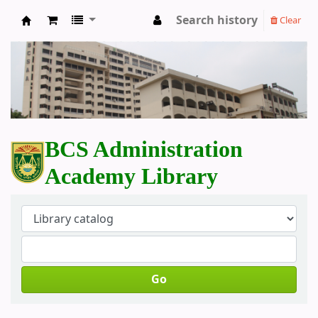
Search history
Clear
BCS Administration Academy Library
BCS Administration
Academy Library
Go