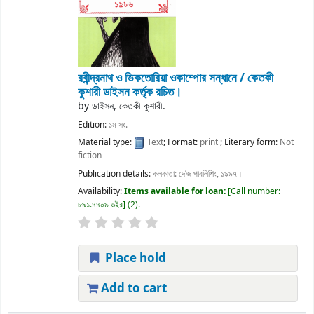
রবীন্দ্রনাথ ও ভিকতোরিয়া ওকাম্পোর সন্ধানে /
কেতকী
কুশারী ডাইসন কর্তৃক রচিত।
by
ডাইসন, কেতকী কুশারী.
Edition:
১ম সং.
Material type:
Text
; Format:
print
; Literary form:
Not
fiction
Publication details:
কলকাতা:
দে’জ পাবলিশিং,
১৯৯৭।
Availability:
Items available for loan:
Call number:
৮৯১.৪৪০৯ ডইর
(2).
Place hold
Add to cart