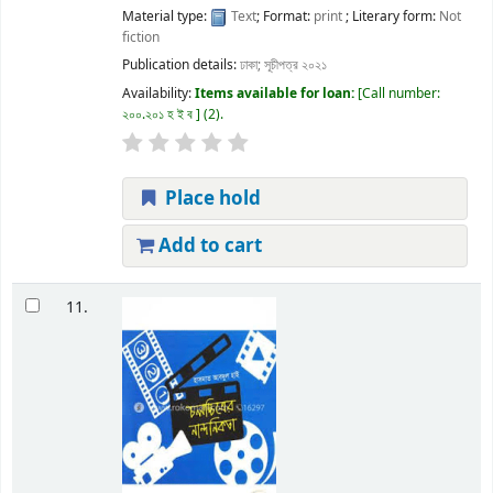
Material type:
Text
; Format:
print
; Literary form:
Not
fiction
Publication details:
ঢাকা;
সূচীপত্র
২০২১
Availability:
Items available for loan:
Call number:
২০০.২০১ হ ই ব
(2).
Place hold
Add to cart
11.