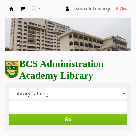
Search history
Clear
BCS Administration Academy Library
BCS Administration
Academy Library
Go