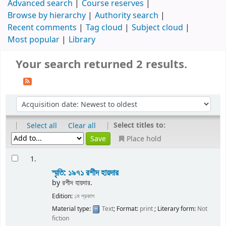
Advanced search
Course reserves
Browse by hierarchy
Authority search
Recent comments
Tag cloud
Subject cloud
Most popular
Library
Your search returned 2 results.
|
|
Select titles to:
Select all
Clear all
Place hold
1.
স্মৃতি: ১৯৭১
রশীদ হায়দার
by
রশীদ হায়দার.
Edition:
১ম প্রকাশ
Material type:
Text
; Format:
print
; Literary form:
Not
fiction