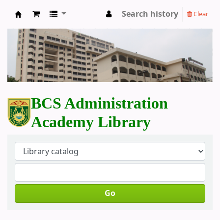
Search history
Clear
BCS Administration Academy Library
BCS Administration
Academy Library
Go