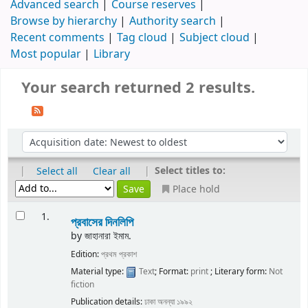
Advanced search
Course reserves
Browse by hierarchy
Authority search
Recent comments
Tag cloud
Subject cloud
Most popular
Library
Your search returned 2 results.
|
|
Select titles to:
Select all
Clear all
Place hold
1.
প্রবাসের দিনলিপি
by
জাহানারা ইমাম.
Edition:
প্রথম প্রকাশ
Material type:
Text
; Format:
print
; Literary form:
Not
fiction
Publication details:
ঢাকা
অনন্যা
১৯৯২