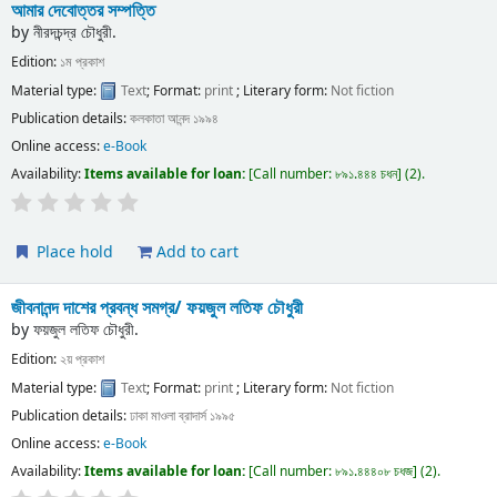
আমার দেবোত্তর সম্পত্তি
by
নীরদচন্দ্র চৌধুরী.
Edition:
১ম প্রকাশ
Material type:
Text
; Format:
print
; Literary form:
Not fiction
Publication details:
কলকাতা
আনন্দ
১৯৯৪
Online access:
e-Book
Availability:
Items available for loan:
Call number:
৮৯১.৪৪৪ চধন
(2).
Place hold
Add to cart
জীবনানন্দ দাশের প্রবন্ধ সমগ্র/
ফয়জুল লতিফ চৌধুরী
by
ফয়জুল লতিফ চৌধুরী.
Edition:
২য় প্রকাশ
Material type:
Text
; Format:
print
; Literary form:
Not fiction
Publication details:
ঢাকা
মাওলা ব্রাদার্স
১৯৯৫
Online access:
e-Book
Availability:
Items available for loan:
Call number:
৮৯১.৪৪৪০৮ চধজ
(2).