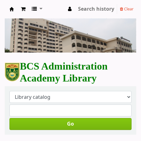
Search history
Clear
BCS Administration Academy Library
BCS Administration
Academy Library
Go