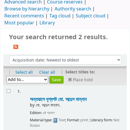
Advanced search
Course reserves
Browse by hierarchy
Authority search
Recent comments
Tag cloud
Subject cloud
Most popular
Library
Your search returned 2 results.
|
|
Select titles to:
Select all
Clear all
Place hold
1.
অন্তরালে দৃশ্যপট
মো. আব্দুল মান্নান
by
মো. আব্দুল মান্নান.
Edition:
৬ষ্ঠ প্রকাশ
Material type:
Text
; Format:
print
; Literary form:
Not
fiction