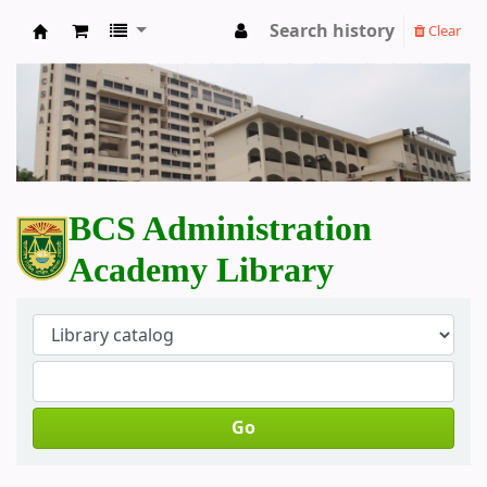
Search history
Clear
BCS Administration Academy Library
BCS Administration
Academy Library
Go