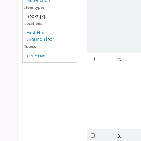
Non-fiction
Item types
Books
[
x
]
Locations
First Floor
Ground Floor
Topics
বাংলা প্রবন্ধ
2.
3.