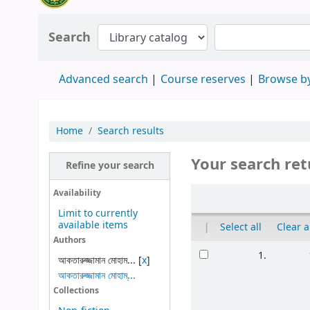
Search
Advanced search
Course reserves
Browse by
Home
Search results
Your search ret
Refine your search
Availability
Limit to currently
available items
|
Select all
Clear a
Authors
1.
আকতারুজ্জামান মোহাম...
[
x
]
আকতারুজ্জামান মোহাম্...
Collections