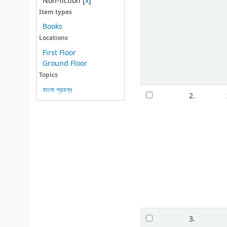
Non-fiction
[
x
]
Item types
Books
Locations
First Floor
Ground Floor
Topics
বাংলা প্রবন্ধ
2.
3.