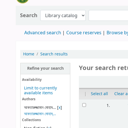
Search
Advanced search
Course reserves
Browse by
Home
Search results
Your search ret
Refine your search
Availability
Limit to currently
available items
|
Select all
Clear a
Authors
1.
আকতারুজ্জামান মোহাম...
[
x
]
আকতারুজ্জামান মোহাম্...
Collections