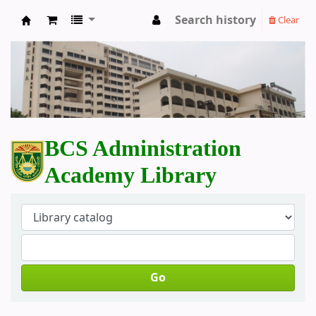
Search history
Clear
BCS Administration Academy Library
BCS Administration
Academy Library
Go