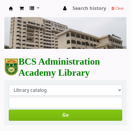
Search history
Clear
BCS Administration Academy Library
BCS Administration
Academy Library
Go