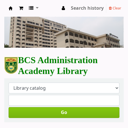
Search history
Clear
BCS Administration Academy Library
BCS Administration
Academy Library
Go