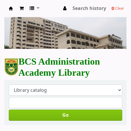
Search history
Clear
BCS Administration Academy Library
BCS Administration
Academy Library
Go