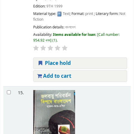
Edition:
9TH 1999
Material type:
Text
; Format:
print
; Literary form:
Not
fiction
Publication details:
বাংলাদেশ
Availability:
Items available for loan:
Call number:
954.92 খনব
(1).
Place hold
Add to cart
15.