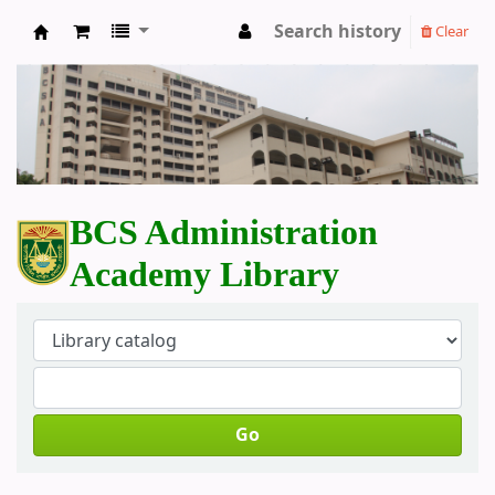
Search history
Clear
BCS Administration Academy Library
BCS Administration
Academy Library
Go