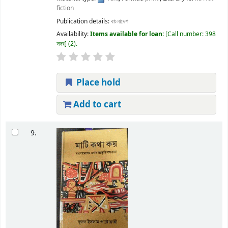
fiction
Publication details:
বাংলাদেশ
Availability:
Items available for loan:
Call number:
398
সদব
(2).
Place hold
Add to cart
9.