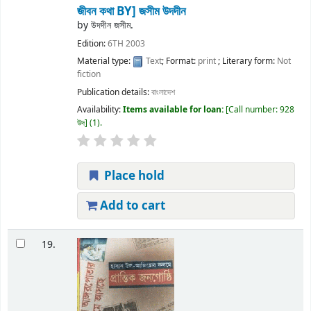
জীবন কথা
BY] জসীম উদদীন
by
উদদীন জসীম.
Edition:
6TH 2003
Material type:
Text
; Format:
print
; Literary form:
Not
fiction
Publication details:
বাংলাদেশ
Availability:
Items available for loan:
Call number:
928
উদ
(1).
Place hold
Add to cart
19.